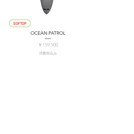
SOFTOP
OCEAN PATROL
価格
￥159,500
消費税込み
AFRO_02
STAY
｜
FAQ
宿泊約款/利用規則
​特定商取引法に基づく表記
PRIVACY POLICY
© 2023 by AFRO_02