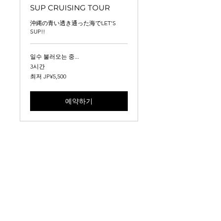
SUP CRUISING TOUR
沖縄の青い透き通った海でLET'S
SUP!!
일수 불러오는 중...
3시간
최
최저 JP¥5,500
저
5,500
일
예약하기
본
엔
화
AFRO_02
STAY
｜
FAQ